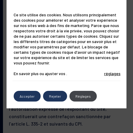
Nos solutions
Le cas échéant, l’Utilisateur sollicitera, via
la page
Ce site utilise des cookies. Nous utilisons principalement
contact
l’autorisation préalable d’ISISPHARMA FRANCE
des cookies pour améliorer et analyser votre expérience
pour toute reproduction, publication, ou copie des
sur nos sites web à des fins de marketing. Parce que nous
Le laboratoire
respectons votre droit à la vie privée, vous pouvez choisir
différents contenus. Il s’engage à une utilisation des
de ne pas autoriser certains types de cookies. Cliquez sur
contenus du Site dans un cadre strictement privé,
les différents titres de catégories pour en savoir plus et
modifier vos paramètres par défaut. Le blocage de
toute utilisation à des fins commerciales ou
Le magazine
certains types de cookies risque d'avoir un impact négatif
publicitaires étant strictement interdite.
sur votre expérience du site et de limiter les services que
vous pouvez fournir.
Il est rappelé que conformément à l’article L. 122-5 du
En savoir plus ou ajuster vos
.
réglages
Code de la propriété intellectuelle, l’Utilisateur qui
reproduit, copie ou publie le contenu protégé doit citer
l’auteur et sa source. Toute représentation totale ou
Accepter
Rejeter
Réglages
partielle du Site, par quelque procédé que ce soit, sans
l’autorisation expresse de l’exploitant du Site,
constituerait une contrefaçon sanctionnée par
l’article L. 335-2 et suivants du CPI.