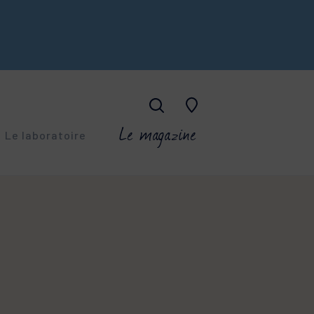
Le magazine
Le laboratoire
ESKIN
-âge
CO-A
ings superficiels