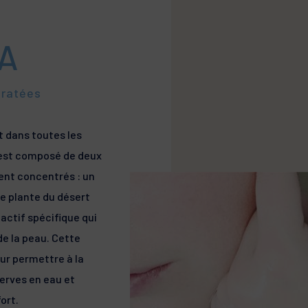
XEROLAN
ILCA
Barrière cutanée altérée
Pell
Peaux grasses à tendance acnéi
chev
A
États pelliculaires
Peaux à tendance squameuse et 
SENSYLIA
VITI
ratose
Peaux sensibles et déshydratées
Défi
dratées
Peaux sensibles et déshydratées
Protection solaire
TEEN DERM
 dans toutes les
ques
Peaux grasses à imperfections
 est composé de deux
nt concentrés : un
ne plante du désert
 actif spécifique qui
de la peau. Cette
ur permettre à la
erves en eau et
ort.