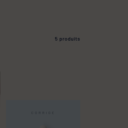
PIL
icules. Démangeaisons du cuir
que
elu
hyperkératose
SKIN
cits pigmentaires
5 produits
CORRIGE