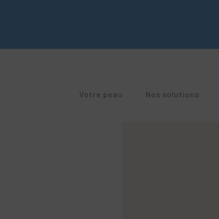
Votre peau
Nos solutions
RUBORIL
GEN
Peaux irritées et abîmées
Peaux sensibles à rougeurs
Anti
Peaux sensibles à rougeurs
Signes de l'âge
SECALIA
GLY
Peau sèche. Tendance atopique
Peel
Troubles pigmentaires
Sécheresse cutanée