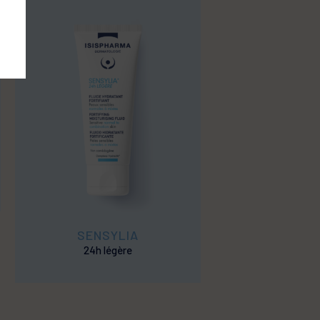
SENSYLIA
24h légère