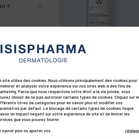
OI ?
ut simplement une
ridules et
 secours le manque
ment et dès le plus
la sensibilité
VIDÉO
tion des premières
même se dégrader
SENSYLIA
n environnement
Aqua
 certains
e site utilise des cookies. Nous utilisons principalement des cookies pour
nettoyages trop
méliorer et analyser votre expérience sur nos sites web à des fins de
il l'hydratation
arketing. Parce que nous respectons votre droit à la vie privée, vous
ouvez choisir de ne pas autoriser certains types de cookies. Cliquez sur l
ifférents titres de catégories pour en savoir plus et modifier vos
CORRIGE
aramètres par défaut. Le blocage de certains types de cookies risque
 peau pendant la
'avoir un impact négatif sur votre expérience du site et de limiter les
îcheur et de texture
e ne se limite pas au
ervices que vous pouvez fournir.
intenir un taux
ort
n savoir plus ou ajuster vos
.
réglag
les sensations de