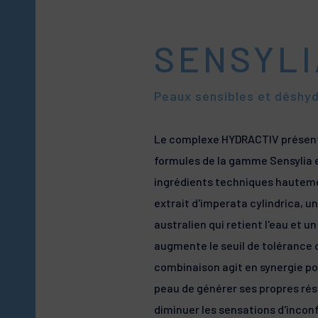
SUAVIGEL
Peaux intolérantes, irritées,
fragilisées
SENSYLI
URELIA
Peaux squameuses. Hyperké
Peaux sensibles et déshy
UVEBLOCK
Le complexe HYDRACTIV présent
Soins solaires dermatologi
formules de la gamme Sensylia
ingrédients techniques hauteme
extrait d'imperata cylindrica, u
australien qui retient l'eau et un
augmente le seuil de tolérance 
combinaison agit en synergie po
peau de générer ses propres rés
diminuer les sensations d'inconf