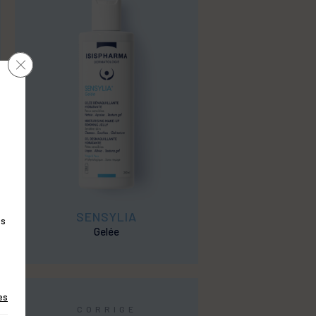
Close GDPR Cookie Banner
SENSYLIA
es
Gelée
es
CORRIGE