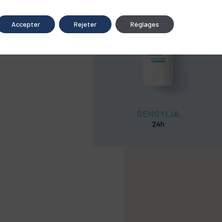
 toutes saisons
Accepter
Rejeter
Réglages
SENSYLIA
24h