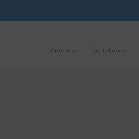
Votre peau
Nos solutions
RUBORIL
GEN
Peaux irritées et abîmées
Peaux sensibles à rougeurs
Anti
Peaux sensibles à rougeurs
Signes de l'âge
SECALIA
GLY
Peau sèche. Tendance atopique
Peel
Troubles pigmentaires
Sécheresse cutanée
XEROLAN
ILCA