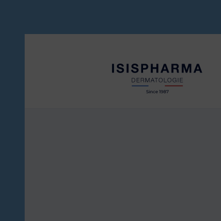
CICAPRO
Peaux irritées et abîmées
NEOTONE
Taches pigmentaires
SUAVIGEL