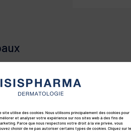
• Démaquille ef
BUTETH-26, PEG-4
Sensylia Gelée ma
HYDROXYPROPYL GU
• Nettoie délic
CYLINDRICA ROOT 
et la gelée se t
• Hydrate + 30% 
GLYCOL, CARBOMER,
emprisonne les p
ACRYLATES/C10- 
• La peau est pur
ACETYL TETRAPEPT
• La peau est co
Testez sous co
Les listes d'ingréd
produits sont régul
paux
Convient à toute 
Test d’usage sur 20
consulter celle sit
*Auto-évaluation d
les femmes encei
vous assurer que le
** Mesure à l’aide 
personnelle.
JOUR
 HYDRACTIV
a cylindrica
server leur capital en eau.
e site utilise des cookies. Nous utilisons principalement des cookies pour
méliorer et analyser votre expérience sur nos sites web à des fins de
arketing. Parce que nous respectons votre droit à la vie privée, vous
ouvez choisir de ne pas autoriser certains types de cookies. Cliquez sur l