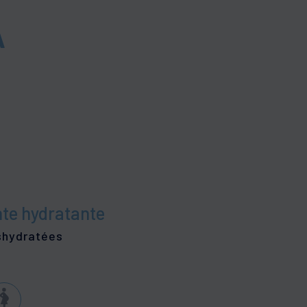
A
icules. Démangeaisons du cuir
que
elu
hyperkératose
SKIN
cits pigmentaires
nte hydratante
shydratées