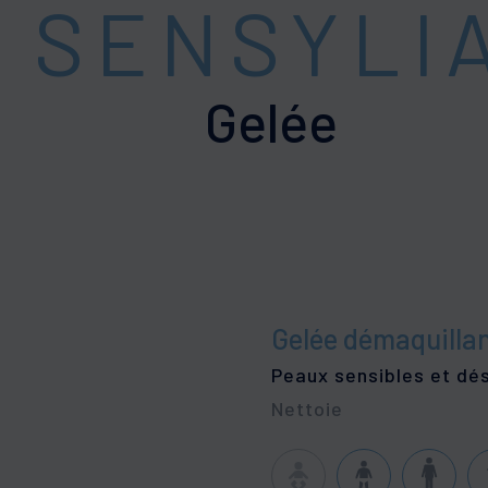
SENSYLI
Barrière cutanée altérée
Pell
Peaux grasses à tendance acnéi
chev
États pelliculaires
Peaux à tendance squameuse et 
SENSYLIA
VITI
Gelée
ratose
Peaux sensibles et déshydratées
Défi
Peaux sensibles et déshydratées
Protection solaire
TEEN DERM
ques
Peaux grasses à imperfections
Gelée démaquilla
Peaux sensibles et dé
Nettoie