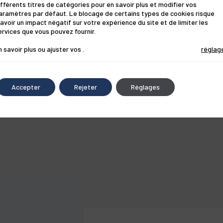
ifférents titres de catégories pour en savoir plus et modifier vos
onfort.
aramètres par défaut. Le blocage de certains types de cookies risque
'avoir un impact négatif sur votre expérience du site et de limiter les
ervices que vous pouvez fournir.
n savoir plus ou ajuster vos
.
réglag
E NATURELLE
Accepter
Rejeter
Réglages