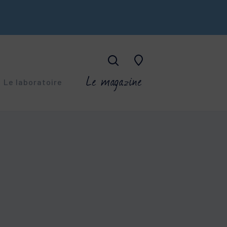
Le magazine
Le laboratoire
ESKIN
-âge
CO-A
ings superficiels
PIL