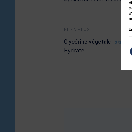
d
Apaise les sensations d'inc
p
d
s
E
ET EN PLUS
Glycérine végétale
ORIGIN
Hydrate.