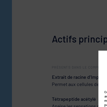
Actifs princi
PRÉSENTS DANS LE COMPLEXE
Extrait de racine d'Imperat
Permet aux cellules de con
C
a
m
Tétrapeptide acétylé
p