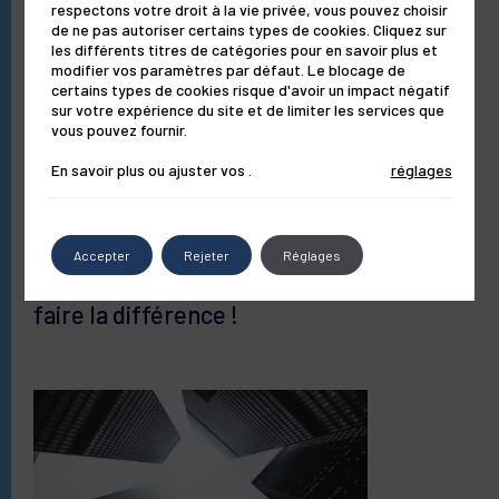
Le laboratoire
respectons votre droit à la vie privée, vous pouvez choisir
de ne pas autoriser certains types de cookies. Cliquez sur
les différents titres de catégories pour en savoir plus et
Composition détaillée
91%
modifier vos paramètres par défaut. Le blocage de
Le magazine
certains types de cookies risque d'avoir un impact négatif
sur votre expérience du site et de limiter les services que
Actifs
Agents de sensorialité
Protecteurs d
vous pouvez fournir.
En savoir plus ou ajuster vos
.
réglages
peau protégée des dommages liés à la
AQUA (WATER)
GLYCERIN
pollution**
Publié il y a 6 ans
dans
Lifestyle
Peau sèche ou une peau
IMPERATA CYLINDRICA ROOT EXTRACT
PROPANEDIOL
Accepter
Rejeter
Réglages
déshydratée ? Comment enfin
CARRAGEENAN
SODIUM BENZOATE
faire la différence !
SODIUM HYALURONATE
POTASSIUM SORBATE
Quand doit-on appliquer SENSYLIA Serum ?
COCO-GLUCOSIDE
PPG-26-BUTETH-26
* Test instrumental par cornéométrie - 11 sujets
Quelle est la durée d'utilisation d'un flacon SENSYLIA
SCHISANDRA CHINENSIS FRUIT EXTRACT
**Pourcentage de satisfaction - Test d'auto évaluation après
Serum URBAN PROTECT ?
28 jours d'utilisation - 22 sujets
PEG-40 HYDROGENATED CASTOR OIL
GLUCOSE
Pourquoi le sérum a-t-il une couleur légèrement jaune ?