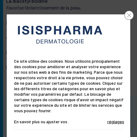
La diacétyl boldine
Favorise l'éclaircissement de la peau.
Clos
L’extrait de licorice pur
Provient de la racine de réglisse et présente un fort pouvoir
Votre peau
dépigmentant.
La niacinamide
Nos solutions
Vitamine du groupe B3 réduit les taches et rend le teint plus
Ce site utilise des cookies. Nous utilisons principalement
des cookies pour améliorer et analyser votre expérience
lumineux.
sur nos sites web à des fins de marketing. Parce que nous
Le laboratoire
respectons votre droit à la vie privée, vous pouvez choisir
de ne pas autoriser certains types de cookies. Cliquez sur
les différents titres de catégories pour en savoir plus et
modifier vos paramètres par défaut. Le blocage de
Le magazine
certains types de cookies risque d'avoir un impact négatif
sur votre expérience du site et de limiter les services que
vous pouvez fournir.
En savoir plus ou ajuster vos
.
réglages