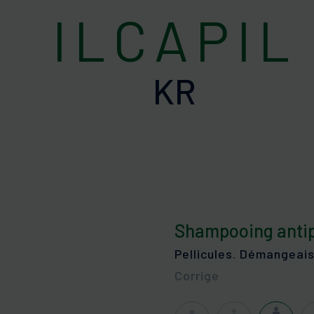
XEROLAN
ILCA
ILCAPIL
Barrière cutanée altérée
Pell
Peaux grasses à tendance acnéi
chev
États pelliculaires
Peaux à tendance squameuse et 
SENSYLIA
VITI
KR
ratose
Peaux sensibles et déshydratées
Défi
Peaux sensibles et déshydratées
Protection solaire
TEEN DERM
ques
Peaux grasses à imperfections
Shampooing antipe
Pellicules. Démangeais
Corrige