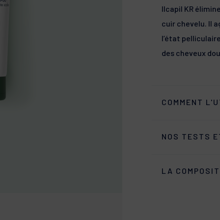
Ilcapil KR élimin
cuir chevelu. Il 
l’état pellicula
des cheveux dou
COMMENT L'U
Sur votre cheve
NOS TESTS E
Utilisez Ilcapil 
préalablement m
Une efficacité p
Laissez agir que
LA COMPOSIT
•
44%* de pellic
abondamment. Év
• Le cuir chevel
AQUA (WATER), SO
GLYCOL, COCAMIDO
• Les cheveux re
CAPRYLYL GLYCOL