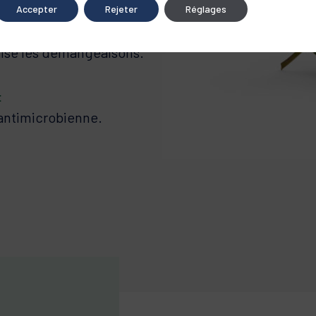
Accepter
Rejeter
Réglages
paise les démangeaisons.
E
 antimicrobienne.