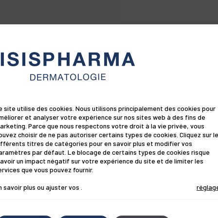
Testée sous co
cas
CASTOR OIL, SODIU
Sa formule très
COCO-GLUCOSIDE, 
XANTHAN GUM, CA
adapté aux enfan
* 21 volontaires . 
GLYCERIN, LAURETH
** 21 volontaires . 
enceintes et all
ICTASOL, TOCOPH
CITRATE.
Les listes d'ingréd
produits sont régul
paux
consulter celle sit
vous assurer que le
e site utilise des cookies. Nous utilisons principalement des cookies pour
personnelle.
méliorer et analyser votre expérience sur nos sites web à des fins de
arketing. Parce que nous respectons votre droit à la vie privée, vous
ouvez choisir de ne pas autoriser certains types de cookies. Cliquez sur l
ifférents titres de catégories pour en savoir plus et modifier vos
 KERACYL
aramètres par défaut. Le blocage de certains types de cookies risque
'avoir un impact négatif sur votre expérience du site et de limiter les
ervices que vous pouvez fournir.
ol naturel + Panthenol + Niacinamide
n savoir plus ou ajuster vos
.
réglag
es, soulagent, réparent et purifient
ent les cheveux.