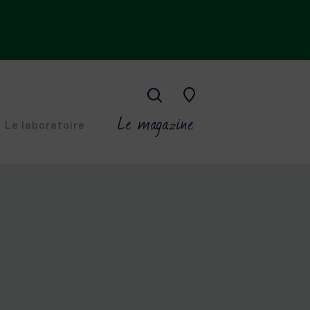
Le magazine
Le laboratoire
ESKIN
-âge
CO-A
ings superficiels