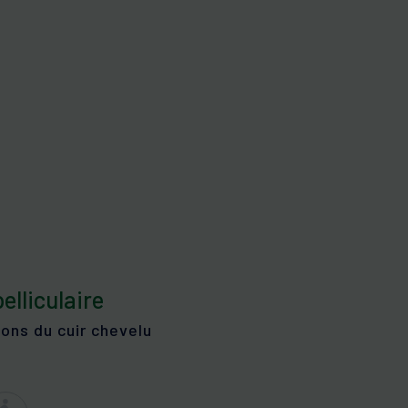
PIL
icules. Démangeaisons du cuir
que
elu
hyperkératose
SKIN
cits pigmentaires
lliculaire
ons du cuir chevelu