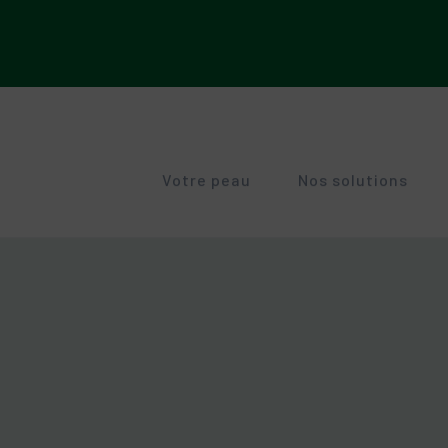
Votre peau
Nos solutions
RUBORIL
GEN
Peaux irritées et abîmées
Peaux sensibles à rougeurs
Anti
Peaux sensibles à rougeurs
Signes de l'âge
SECALIA
GLY
Peau sèche. Tendance atopique
Peel
Troubles pigmentaires
Sécheresse cutanée