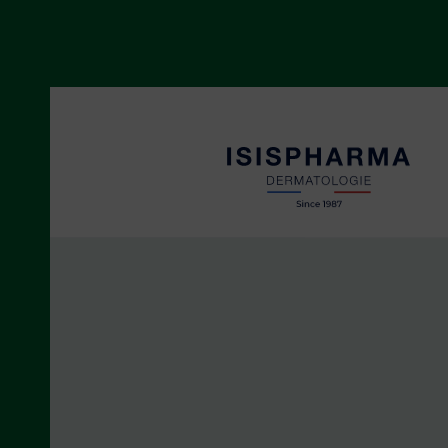
CICAPRO
Peaux irritées et abîmées
NEOTONE
Taches pigmentaires