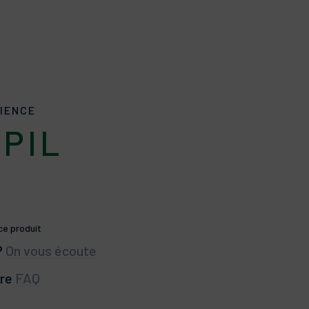
IENCE
APIL
 ce produit
?
On vous écoute
tre
FAQ