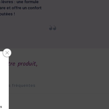
 lèvres : une formule
are et offre un confort
outées !
Close GDPR Cookie Banner
 notre produit,
n !
tions fréquentes
es