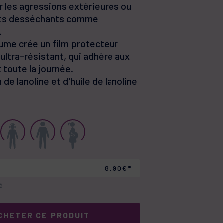
pare les lèvres gercées et
ar les agressions extérieures ou
nts desséchants comme
.
ume crée un film protecteur
 ultra-résistant, qui adhère aux
t toute la journée.
de lanoline et d'huile de lanoline
8,90€*
lé
CHETER CE PRODUIT