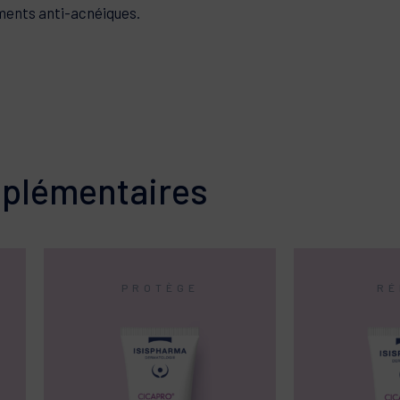
pour un soin complet des
ments anti-acnéiques.
NS
mplémentaires
PROTÈGE
RÉ
+68%*
+134%*
Effet réparateur dès la
Hydratation des lèvr
première application
après 48h