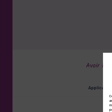
Avoir les
Applicatio
C
a
m
p