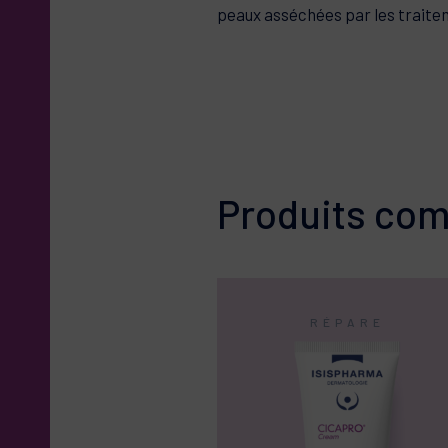
Hydra, à utiliser matin et soir, 
des animaux ?
peaux asséchées par les traite
POSEZ-NOUS VOS QUESTIO
Produits co
RÉPARE
+89%*
Amélioration de
l’aspect craquelé des