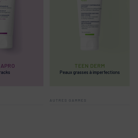
CAPRO
TEEN DERM
racks
Peaux grasses à imperfections
nvitons à consulter celle située sur l'emballage
AUTRES GAMMES