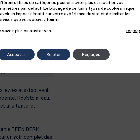
ifférents titres de catégories pour en savoir plus et modifier vos
aramètres par défaut. Le blocage de certains types de cookies risque
'avoir un impact négatif sur votre expérience du site et de limiter les
ervices que vous pouvez fournir.
n savoir plus ou ajuster vos
.
réglag
 utilisation optimale
Accepter
Rejeter
Réglages
 patients sous
NUIT
Lanoline
ORIGINE NATURE
s lèvres aussi souvent
pour les bébés et les
pante. Résiste à l’eau.
t allaitante, et
 crème TEEN DERM
 la souffrance ou la mort