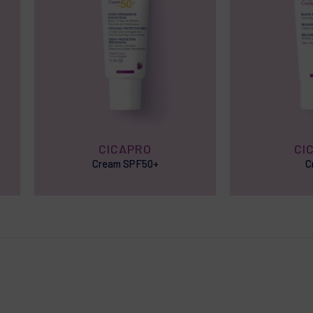
e
 formule
CICAPRO
CI
HEROL
Cream SPF50+
C
la composition de nos produits sont régulièrement mises à jour. Nous vous i
ue les ingrédients sont adaptés à votre utilisation personnelle.