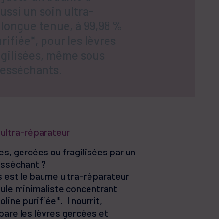
PIL
s juste un baume à
icules. Démangeaisons du cuir
que
aussi un soin ultra-
elu
 longue tenue, à 99,98 %
rifiée*, pour les lèvres
hyperkératose
SKIN
agilisées, même sous
cits pigmentaires
desséchants.
ultra-réparateur
s, gercées ou fragilisées par un
esséchant ?
est le baume ultra-réparateur
ule minimaliste concentrant
line purifiée*. Il nourrit,