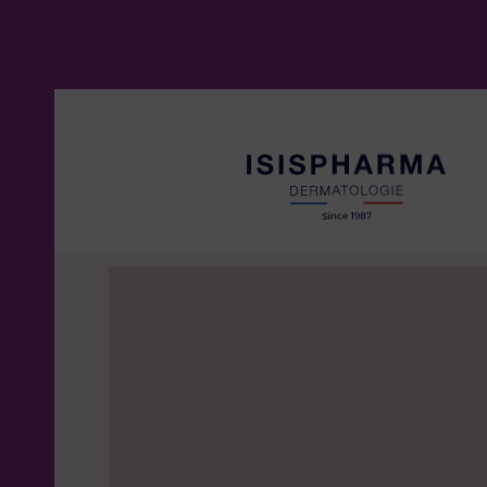
CICAPRO
Peaux irritées et abîmées
NEOTONE
Taches pigmentaires