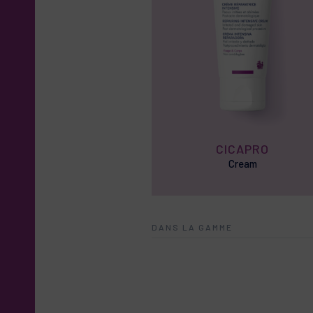
lèvres en 48h
Composition détaillé
Actifs
Protecteurs de
CICAPRO
LANOLIN
LANOLIN OIL
TOCOP
Cream
Les listes d'ingrédients entrant dans 
de nos produits afin de vous assurer q
DANS LA GAMME