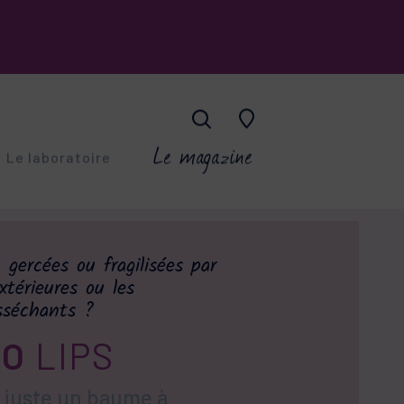
Le magazine
Le laboratoire
ESKIN
 gercées ou fragilisées par
-âge
xtérieures ou les
sséchants ?
CO-A
RO
LIPS
ings superficiels