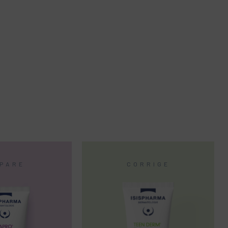
PARE
CORRIGE
100%**
es
Lèvres apaisées
immédiatement