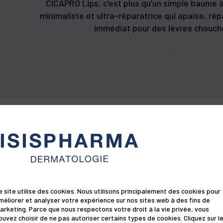
CICAPRO Lips, c’est plus qu’un simple baume à
minimaliste et ultra-réparatrice qui apaise, rép
immédiat pour des lèvres chouch
,
 clés et les bonnes infos quand on utilise
ça fait toute la différence au quotidie
n
Composition
Résultats cliniques
Ques
e site utilise des cookies. Nous utilisons principalement des cookies pour
méliorer et analyser votre expérience sur nos sites web à des fins de
arketing. Parce que nous respectons votre droit à la vie privée, vous
ouvez choisir de ne pas autoriser certains types de cookies. Cliquez sur l