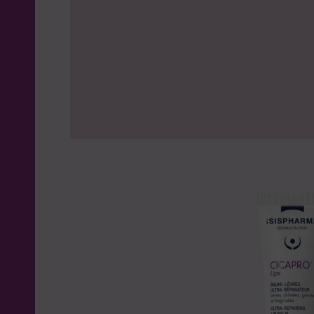
SUAVIGEL
Peaux intolérantes, irritées,
fragilisées
URELIA
Peaux squameuses. Hyperké
UVEBLOCK
Soins solaires dermatologi