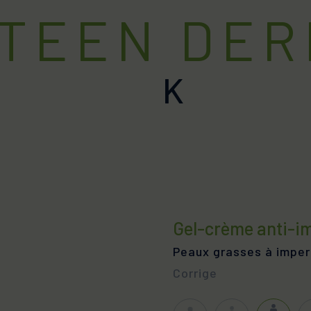
XEROLAN
ILCA
TEEN DER
Barrière cutanée altérée
Pell
Peaux grasses à tendance acnéi
chev
États pelliculaires
Peaux à tendance squameuse et 
SENSYLIA
VITI
K
ratose
Peaux sensibles et déshydratées
Défi
Peaux sensibles et déshydratées
Protection solaire
TEEN DERM
ques
Peaux grasses à imperfections
Gel-crème anti-i
Peaux grasses à imper
Corrige