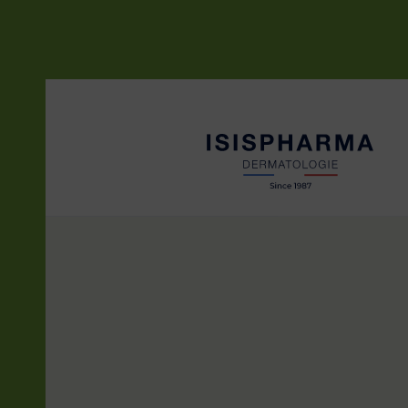
CICAPRO
Peaux irritées et abîmées
NEOTONE
Taches pigmentaires