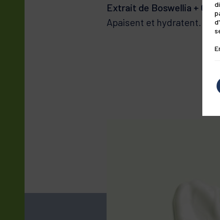
d
Extrait de Boswellia + Gluc
p
d
Apaisent et hydratent.
s
E