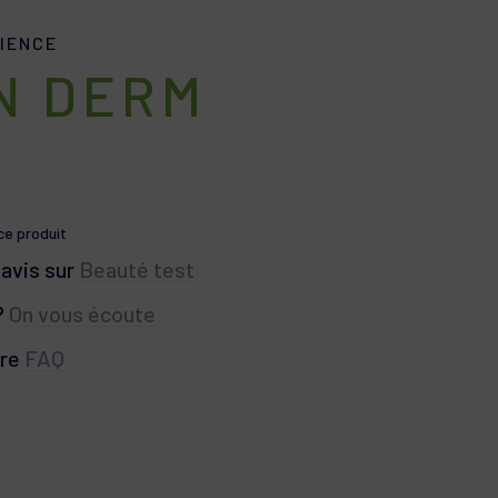
IENCE
N DERM
 ce produit
avis sur
Beauté test
?
On vous écoute
tre
FAQ