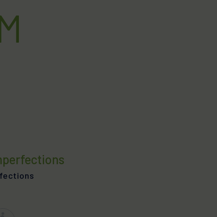
PIL
M
icules. Démangeaisons du cuir
que
elu
hyperkératose
SKIN
cits pigmentaires
mperfections
fections