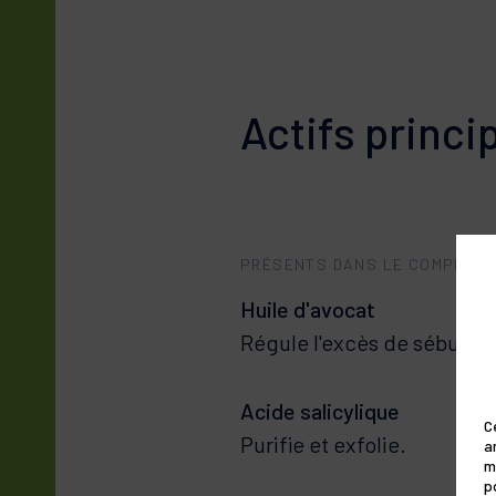
Actifs princi
PRÉSENTS DANS LE COMPLEX
Huile d'avocat
Régule l'excès de sébum.
Acide salicylique
C
a
Purifie et exfolie.
m
p