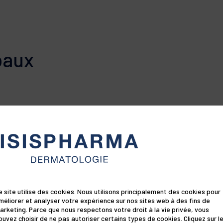
Peau plus lisse 
SODIUM BENZOATE,
Testée dermat
ACID, CHLORPHENE
PARFUM (FRAGRANC
Tolérance optim
*Évaluation de 22 v
HYDROXIDE, LINAL
Adapté aux adul
CINNAMAL, PROPYL
paux
Les listes d'ingréd
produits sont régul
consulter celle sit
vous assurer que le
personnelle.
E
-PURE
α
e site utilise des cookies. Nous utilisons principalement des cookies pour
méliorer et analyser votre expérience sur nos sites web à des fins de
arketing. Parce que nous respectons votre droit à la vie privée, vous
ouvez choisir de ne pas autoriser certains types de cookies. Cliquez sur l