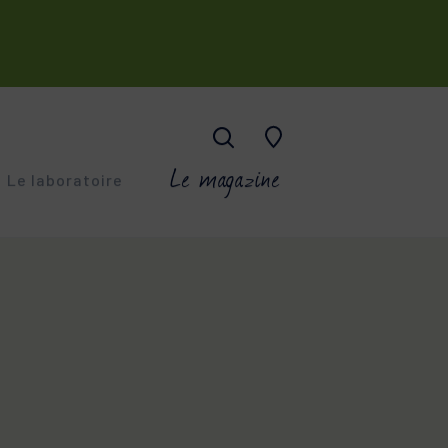
Le magazine
Le laboratoire
ESKIN
-âge
CO-A
ings superficiels