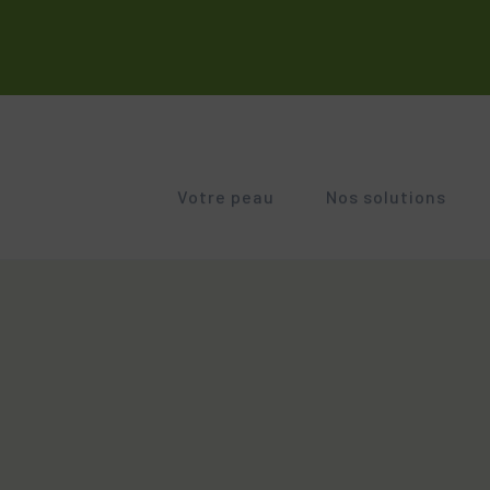
Votre peau
Nos solutions
RUBORIL
GEN
Peaux irritées et abîmées
Peaux sensibles à rougeurs
Anti
Peaux sensibles à rougeurs
Signes de l'âge
SECALIA
GLY
Peau sèche. Tendance atopique
Peel
Troubles pigmentaires
Sécheresse cutanée