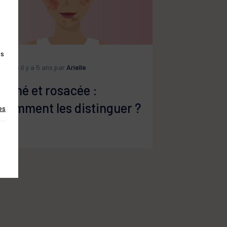
es
Publié il y a 5 ans par
Arielle
Acné et rosacée :
comment les distinguer ?
es