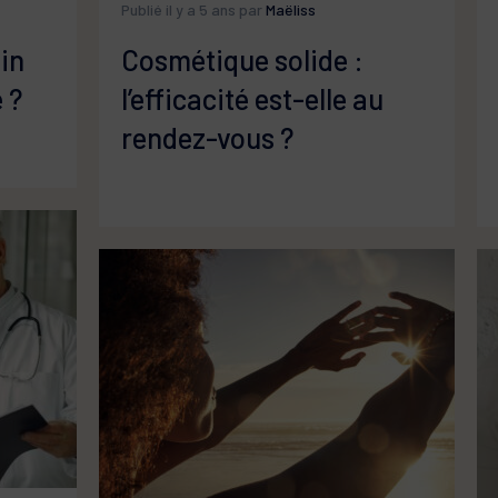
Publié il y a 5 ans par
Maëliss
in
Cosmétique solide :
 ?
l’efficacité est-elle au
rendez-vous ?