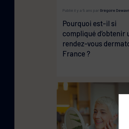
Publié il y a 5 ans par
Grégoire Dewavr
Pourquoi est-il si
compliqué d’obtenir 
rendez-vous dermat
France ?