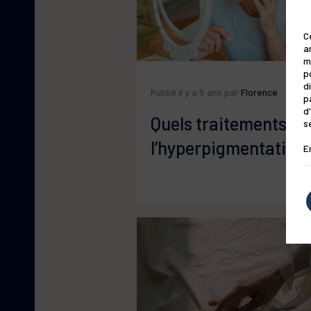
C
a
m
p
d
Publié il y a 5 ans par
Florence
p
d
Quels traitements co
s
l’hyperpigmentation 
E