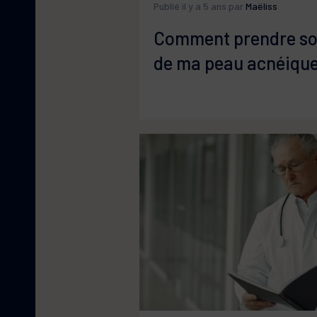
Publié il y a 5 ans par
Maëliss
Comment prendre so
de ma peau acnéique