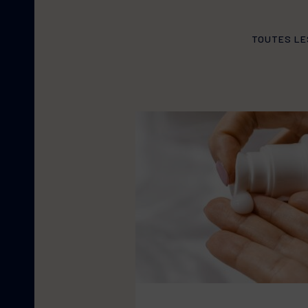
SUAVIGEL
Peaux intolérantes, irritées,
fragilisées
TOUTES LE
URELIA
Peaux squameuses. Hyperké
UVEBLOCK
Soins solaires dermatologi