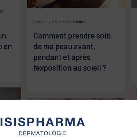
in
Publié il y a 5 ans par
Soline
un
Comment prendre soin
o en
de ma peau avant,
pendant et après
l’exposition au soleil ?