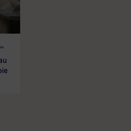
ux
au
pie