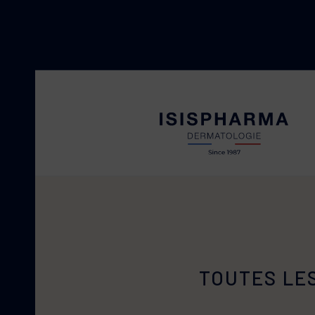
CICAPRO
Peaux irritées et abîmées
NEOTONE
TOUTES LE
Taches pigmentaires