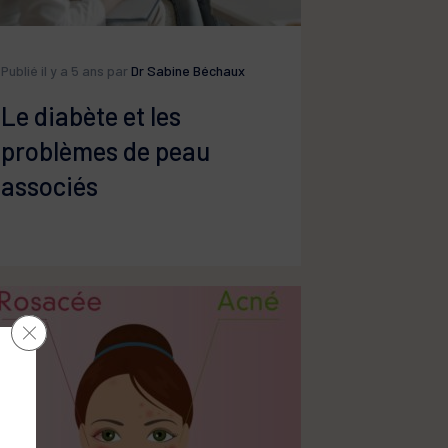
Publié il y a 5 ans par
Dr Sabine Béchaux
Le diabète et les
problèmes de peau
associés
Close GDPR Cookie Banner