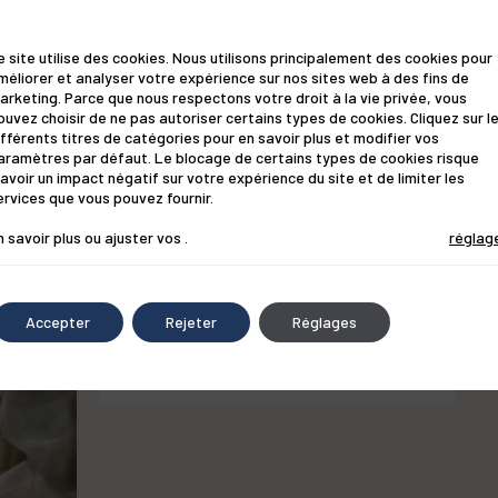
e site utilise des cookies. Nous utilisons principalement des cookies pour
méliorer et analyser votre expérience sur nos sites web à des fins de
arketing. Parce que nous respectons votre droit à la vie privée, vous
ouvez choisir de ne pas autoriser certains types de cookies. Cliquez sur l
ifférents titres de catégories pour en savoir plus et modifier vos
aramètres par défaut. Le blocage de certains types de cookies risque
'avoir un impact négatif sur votre expérience du site et de limiter les
Publié il y a 5 ans par
Soline
ntre
ervices que vous pouvez fournir.
?
Comment limiter le
n savoir plus ou ajuster vos
.
réglag
développement de la
rosacée ?
Accepter
Rejeter
Réglages