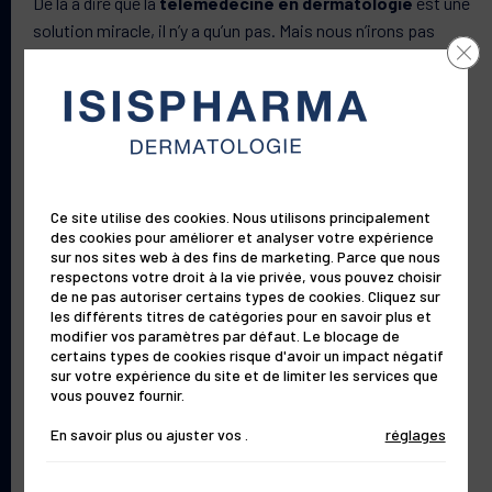
De là à dire que la
télémédecine en dermatologie
est une
solution miracle, il n’y a qu’un pas. Mais nous n’irons pas
Clos
jusque là : nous pensons que cette pratique doit être
utilisée en complément de l’exercice médical classique. Car
si son intérêt n’est plus à prouver, notamment dans certains
Votre peau
cas (dépistage de pathologies simples, conseils, suivi de
pathologies bien diagnostiquées, etc.), elle présente encore
Nos solutions
quelques limites.
Ce site utilise des cookies. Nous utilisons principalement
des cookies pour améliorer et analyser votre expérience
Ainsi, la
télédermatologie
ne permet pas
l’aspect
sur nos sites web à des fins de marketing. Parce que nous
Le laboratoire
respectons votre droit à la vie privée, vous pouvez choisir
tridimensionnel de la consultation
, qui facilite la
de ne pas autoriser certains types de cookies. Cliquez sur
communication directe avec le patient. Elle n’offre pas la
les différents titres de catégories pour en savoir plus et
modifier vos paramètres par défaut. Le blocage de
possibilité de palper certaines lésions, or
le toucher est
Le magazine
certains types de cookies risque d'avoir un impact négatif
clé dans le cadre d’un diagnostic en dermatologie
. Par
sur votre expérience du site et de limiter les services que
ailleurs, cette pratique peut aussi révéler des lacunes d’un
vous pouvez fournir.
point de vue technique : si les photos envoyées au
En savoir plus ou ajuster vos
.
réglages
dermatologue sont de mauvaise qualité, le diagnostic peut
s’avérer compliqué. Enfin, pour l’heure, il n’y a pas de