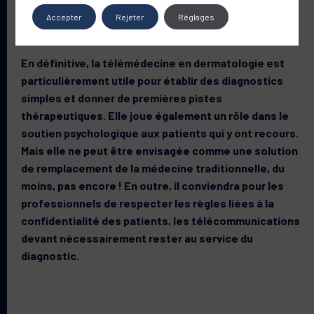
certitudes quant à la réduction des coûts liés à la
Accepter
Rejeter
Réglages
télédermatologie.
En définitive, la télémédecine en dermatologie est
particulièrement utile pour établir des diagnostics
simples et donner de premières pistes
thérapeutiques. Elle joue également un rôle dans le
soutien psychologique aux patients qui y ont recours.
Mais elle ne peut être envisagée comme une solution
de remplacement de la médecine traditionnelle, du
moins, pas encore ! En outre, il conviendra pour les
professionnels de respecter les règles liées à la
confidentialité des patients, les télécommunications
devant nécessairement rester au service du
diagnostic.